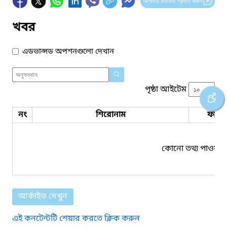
আপনার মতামত প্রদান করুন
খবর
এডভান্সড অপশনগুলো দেখান
পৃষ্ঠা আইটেম
নং
শিরোনাম
ফাইল
কোনো তথ্য পাওয়া য
আর্কাইভ দেখুন
এই কনটেন্টটি শেয়ার করতে ক্লিক করুন