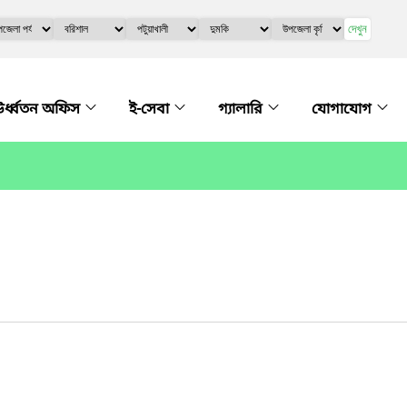
দেখুন
র্ধ্বতন অফিস
ই-সেবা
গ্যালারি
যোগাযোগ