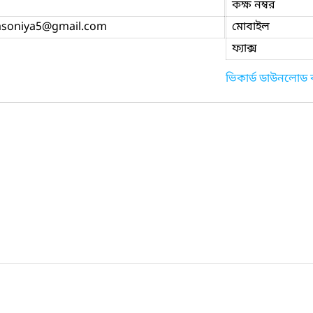
কক্ষ নম্বর
asoniya5
@gmail.com
মোবাইল
ফ্যাক্স
ভিকার্ড ডাউনলোড