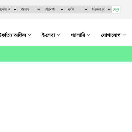
দেখুন
র্ধ্বতন অফিস
ই-সেবা
গ্যালারি
যোগাযোগ