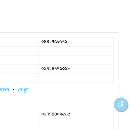
০৪৪২৭৫৬২৭১
০১৭২৪৭৭৬৩১৮
 করুন
•
দেখুন
০১৭৭৪৪০২৫৬৫