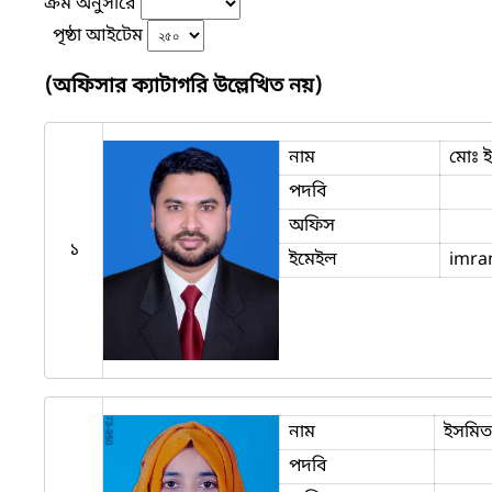
ক্রম অনুসারে
পৃষ্ঠা আইটেম
(অফিসার ক্যাটাগরি উল্লেখিত নয়)
নাম
মোঃ 
পদবি
অফিস
১
ইমেইল
imra
নাম
ইসমিত
পদবি