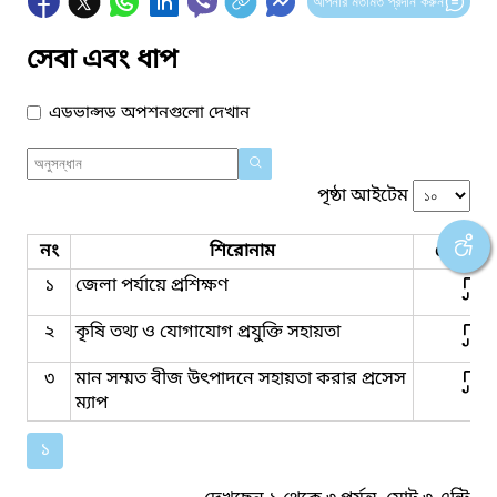
আপনার মতামত প্রদান করুন
সেবা এবং ধাপ
এডভান্সড অপশনগুলো দেখান
পৃষ্ঠা আইটেম
নং
শিরোনাম
সেবার ধ
১
জেলা পর্যায়ে প্রশিক্ষণ
২
কৃষি তথ্য ও যোগাযোগ প্রযুক্তি সহায়তা
৩
মান সম্মত বীজ উৎপাদনে সহায়তা করার প্রসেস
ম্যাপ
১