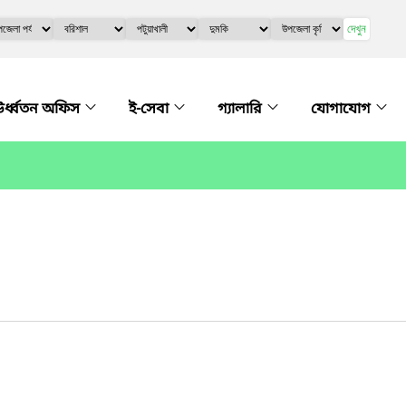
দেখুন
র্ধ্বতন অফিস
ই-সেবা
গ্যালারি
যোগাযোগ