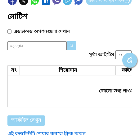
আপনার মতামত প্রদান করুন
নোটিশ
এডভান্সড অপশনগুলো দেখান
পৃষ্ঠা আইটেম
নং
শিরোনাম
ফাইল সম
কোনো তথ্য পাওয়া য
আর্কাইভ দেখুন
এই কনটেন্টটি শেয়ার করতে ক্লিক করুন