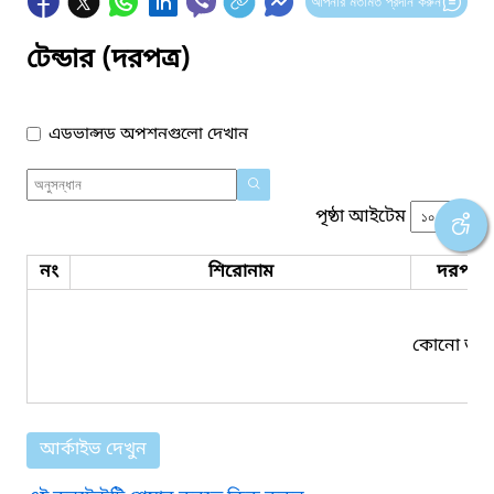
আপনার মতামত প্রদান করুন
টেন্ডার (দরপত্র)
এডভান্সড অপশনগুলো দেখান
পৃষ্ঠা আইটেম
নং
শিরোনাম
দরপত্র 
কোনো তথ্য
আর্কাইভ দেখুন